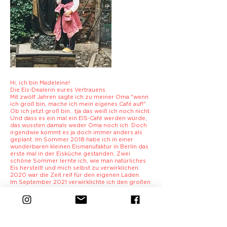
Hi, ich bin Madeleine!
Die Eis-Dealerin eures Vertrauens.
Mit zwölf Jahren sagte ich zu meiner Oma "wenn
ich groß bin, mache ich mein eigenes Café auf!"
Ob ich jetzt groß bin.. tja das weiß ich noch nicht.
Und dass es ein mal ein EIS-Café werden würde,
das wussten damals weder Oma noch ich. Doch
irgendwie kommt es ja doch immer anders als
geplant. Im Sommer 2018 habe ich in einer
wunderbaren kleinen Eismanufaktur in Berlin das
erste mal in der Eisküche gestanden. Zwei
schöne Sommer lernte ich, wie man natürliches
Eis herstellt und mich selbst zu verwirklichen.
2020 war die Zeit reif für den eigenen Laden.
Im September 2021 verwirklichte ich den großen
Traum einer gläsernen Manufaktur und bin stolz,
ein wundervolles Team um mich rum aufgebaut
zu haben.
Mit meinem Café in der Alten Brennerei (CAB)
habe ich gemeinsam mit meinem Mann den